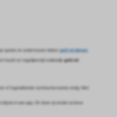
tje spelen en ondertussen lekker
geld
verdienen
.
 houdt en tegelijkertijd makkelijk
geld wil
ter of ingewikkelde technische kennis nodig. Met
blijven in een app. Dit doen zij omdat actieve