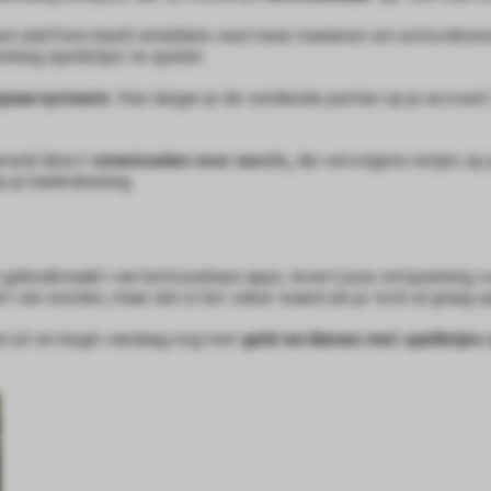
het platform biedt inmiddels veel meer manieren om extra inkom
elweg spelletjes te spelen.
spaarsysteem
. Hoe langer je de verdiende punten op je account
ameld direct
omwisselen voor euro's,
die vervolgens netjes op 
p je bankrekening.
im gebruikmaakt van betrouwbare apps, levert jouw ontspanning 
niet van worden, maar dat is het zeker waard als je toch al graag 
el uit en begin vandaag nog met
geld verdienen met spelletjes 