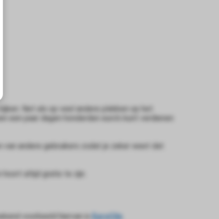
kijken. Net als op veel andere plekken op het
nen een paar dagen honderden euro's kunt verdienen
n van andere gebruikers zodat je zeker weet dat
rt altijd gratis te zijn.
 bekend voorbeeld hiervan is
EuroClix
.