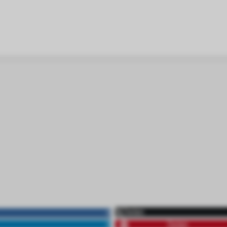
Delen
0
0
Delen