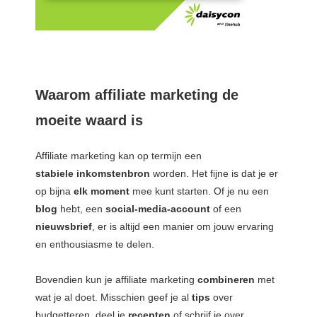
Waarom affiliate marketing de
moeite waard is
Affiliate marketing kan op termijn een
stabiele
inkomstenbron
worden. Het fijne is dat je er
op bijna
elk
moment
mee kunt starten. Of je nu een
blog
hebt, een
social-media-account
of een
nieuwsbrief
, er is altijd een manier om jouw ervaring
en enthousiasme te delen.
Bovendien kun je affiliate marketing
combineren
met
wat je al doet. Misschien geef je al
tips
over
budgetteren, deel je
recepten
of schrijf je over