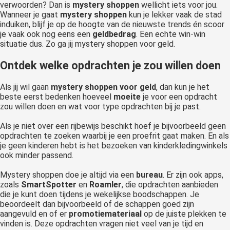
verwoorden? Dan is
mystery
shoppen
wellicht iets voor jou.
Wanneer je gaat
mystery
shoppen
kun je lekker vaak de stad
induiken, blijf je op de hoogte van de nieuwste trends én scoor
je vaak ook nog eens een
geldbedrag
. Een echte win-win
situatie dus. Zo ga jij mystery shoppen voor geld.
Ontdek welke opdrachten je zou willen doen
Als jij wil gaan
mystery shoppen voor
geld
, dan kun je het
beste eerst bedenken hoeveel
moeite
je voor een opdracht
zou willen doen en wat voor type opdrachten bij je past.
Als je niet over een rijbewijs beschikt hoef je bijvoorbeeld geen
opdrachten te zoeken waarbij je een proefrit gaat maken. En als
je geen kinderen hebt is het bezoeken van kinderkledingwinkels
ook minder passend.
Mystery shoppen doe je altijd via een
bureau
. Er zijn ook apps,
zoals
SmartSpotter
en
Roamler
, die opdrachten aanbieden
die je kunt doen tijdens je wekelijkse boodschappen. Je
beoordeelt dan bijvoorbeeld of de schappen goed zijn
aangevuld en of er
promotiemateriaal
op de juiste plekken te
vinden is. Deze opdrachten vragen niet veel van je tijd en