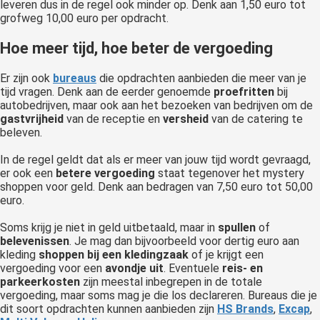
leveren dus in de regel ook minder op. Denk aan 1,50 euro tot
grofweg 10,00 euro per opdracht.
Hoe meer tijd, hoe beter de vergoeding
Er zijn ook
bureaus
die opdrachten aanbieden die meer van je
tijd vragen. Denk aan de eerder genoemde
proefritten
bij
autobedrijven, maar ook aan het bezoeken van bedrijven om de
gastvrijheid
van de receptie en
versheid
van de catering te
beleven.
In de regel geldt dat als er meer van jouw tijd wordt gevraagd,
er ook een
betere
vergoeding
staat tegenover het mystery
shoppen voor geld. Denk aan bedragen van 7,50 euro tot 50,00
euro.
Soms krijg je niet in geld uitbetaald, maar in
spullen
of
belevenissen
. Je mag dan bijvoorbeeld voor dertig euro aan
kleding
s
hoppen bij een kledingzaak
of je krijgt een
vergoeding voor een
avondje
uit
. Eventuele
reis- en
parkeerkosten
zijn meestal inbegrepen in de totale
vergoeding, maar soms mag je die los declareren. Bureaus die je
dit soort opdrachten kunnen aanbieden zijn
HS
Brands
,
Excap
,