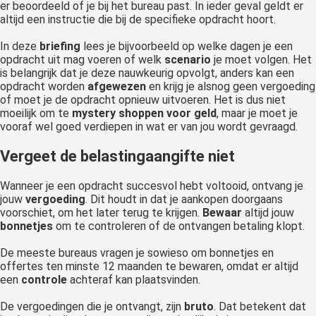
er beoordeeld of je bij het bureau past. In ieder geval geldt er
altijd een instructie die bij de specifieke opdracht hoort.
In deze
briefing
lees je bijvoorbeeld op welke dagen je een
opdracht uit mag voeren of welk
scenario
je moet volgen. Het
is belangrijk dat je deze nauwkeurig opvolgt, anders kan een
opdracht worden
afgewezen
en krijg je alsnog geen vergoeding
of moet je de opdracht opnieuw uitvoeren. Het is dus niet
moeilijk om te
mystery shoppen voor geld
, maar je moet je
vooraf wel goed verdiepen in wat er van jou wordt gevraagd.
Vergeet de belastingaangifte niet
Wanneer je een opdracht succesvol hebt voltooid, ontvang je
jouw
vergoeding
. Dit houdt in dat je aankopen doorgaans
voorschiet, om het later terug te krijgen.
Bewaar
altijd jouw
bonnetjes
om te controleren of de ontvangen betaling klopt.
De meeste bureaus vragen je sowieso om bonnetjes en
offertes ten minste 12 maanden te bewaren, omdat er altijd
een
controle
achteraf kan plaatsvinden.
De vergoedingen die je ontvangt, zijn
bruto
. Dat betekent dat