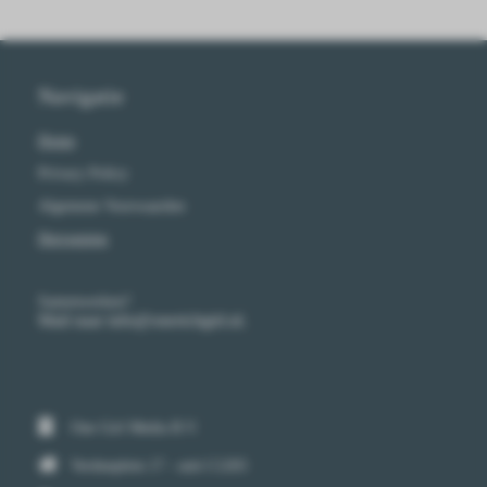
Navigatie
Home
Privacy Policy
Algemene Voorwaarden
Herroeping
Samenwerken?
Mail naar info@onerichgirl.nl.
One Girl Media B.V.
Verdunplein 17 - unit C1203