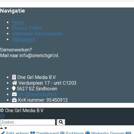
Navigatie
Home
Privacy Policy
Algemene Voorwaarden
Herroeping
Samenwerken?
Mail naar info@onerichgirl.nl.
One Girl Media B.V.
Verdunplein 17 - unit C1203
5627 SZ
Eindhoven
info@onerichgirl.nl
KvK nummer: 95450912
© One Girl Media B.V.
Edit article
Dashboard
Settings
Website Design